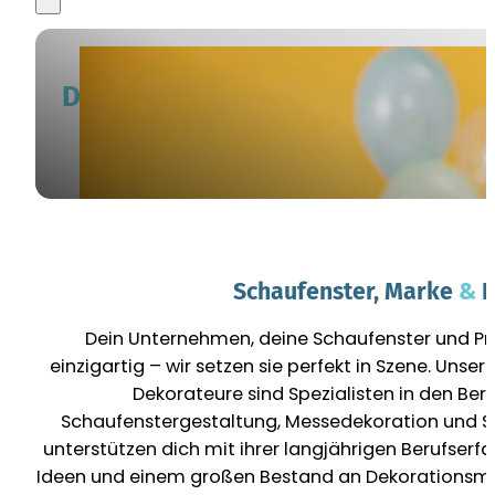
DEINE MARKE & PRODUKT
IM FOKUS
Schaufenster, Marke
&
P
Dein Unternehmen, deine Schaufenster und Pr
einzigartig – wir setzen sie perfekt in Szene. Unse
Dekorateure sind Spezialisten in den Ber
Schaufenstergestaltung, Messedekoration und S
unterstützen dich mit ihrer langjährigen Berufserfa
Ideen und einem großen Bestand an Dekorationsmat